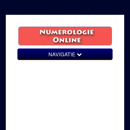
NAVIGATIE
Geboortegetal
Numerologisch getal
persoonlijkheidsgetal